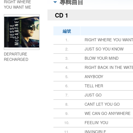
專輯曲目
RIGHT WHERE
YOU WANT ME
CD 1
編號
1.
RIGHT WHERE YOU WAN
2.
JUST SO YOU KNOW
DEPARTURE
3.
BLOW YOUR MIND
RECHARGED
4.
RIGHT BACK IN THE WAT
5.
ANYBODY
6.
TELL HER
7.
JUST GO
8.
CANT LET YOU GO
9.
WE CAN GO ANYWHERE
10.
FEELIN' YOU
11.
INVINCIBLE