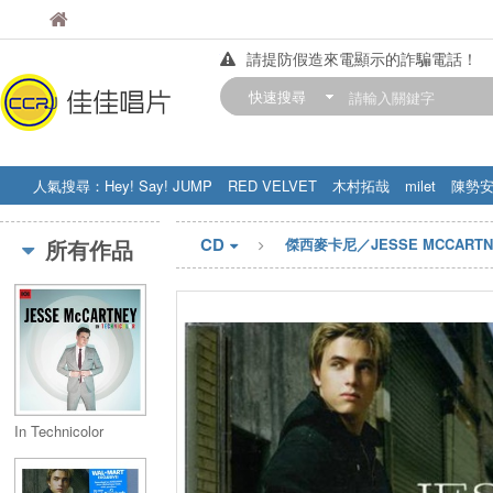
佳佳唱片
佳佳唱片
請提防假造來電顯示的詐騙電話！
【中華門市營業時間調整公告】
快速搜尋
訂購金額滿200元，即享免運優惠!! 詳
人氣搜尋：
Hey! Say! JUMP
RED VELVET
木村拓哉
milet
陳勢
STRAY KIDS
盧廣仲
周杰伦
CD
所有作品
傑西麥卡尼／JESSE MCCARTN
In Technicolor