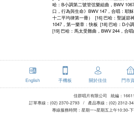
哈：B小調第二號管弦樂組曲，BWV 1067[
口，行為與生命》BWV 147，合唱：耶穌
十二平均律第一冊） [16] 巴哈：聖誕節神
1047，第一樂章：快板 [18] 巴哈：
[19] 巴哈：馬太受難曲，BWV 244，
English
手機板
關於佳佳
門市
佳群唱片有限公司 統編：16611
訂單專線：(02) 2370-2793 / 產品專線：(02) 2312-
專線服務時間：星期一~星期五上午10:30-下午0