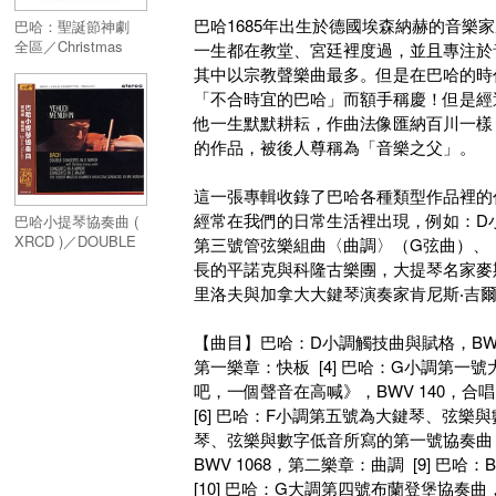
巴哈1685年出生於德國埃森納赫的音
巴哈：聖誕節神劇
全區／Christmas
一生都在教堂、宮廷裡度過，並且專注於
Oratorio, BWV248
其中以宗教聲樂曲最多。但是在巴哈的時
全區
「不合時宜的巴哈」而額手稱慶！但是經
他一生默默耕耘，作曲法像匯納百川一樣
的作品，被後人尊稱為「音樂之父」。
這一張專輯收錄了巴哈各種類型作品裡的
經常在我們的日常生活裡出現，例如：D
巴哈小提琴協奏曲 (
XRCD )／DOUBLE
第三號管弦樂組曲〈曲調〉（G弦曲）、
CONCERTO IN D
長的平諾克與科隆古樂團，大提琴名家麥
MINOR ,
里洛夫與加拿大大鍵琴演奏家肯尼斯‧吉
CONCERTO IN A
MINOR,
【曲目】巴哈：D小調觸技曲與賦格，BWV 56
CONCERTO IN E
MAJOR ( XRCD )
第一樂章：快板 [4] 巴哈：G小調第一號
吧，一個聲音在高喊》，BWV 140，
[6] 巴哈：F小調第五號為大鍵琴、弦樂與
琴、弦樂與數字低音所寫的第一號協奏曲，B
BWV 1068，第二樂章：曲調 [9] 巴哈
[10] 巴哈：G大調第四號布蘭登堡協奏曲，