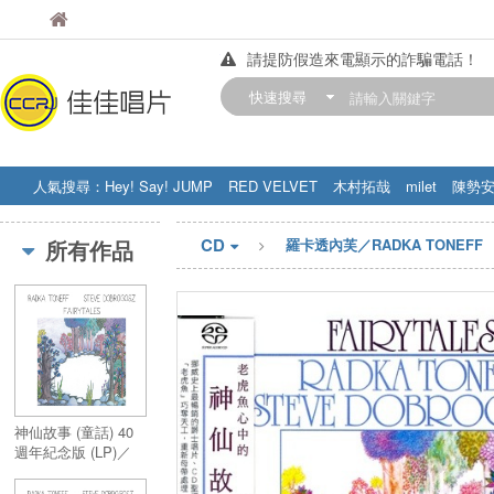
佳佳唱片
佳佳唱片
請提防假造來電顯示的詐騙電話！
【中華門市營業時間調整公告】
快速搜尋
訂購金額滿200元，即享免運優惠!! 詳
人氣搜尋：
Hey! Say! JUMP
RED VELVET
木村拓哉
milet
陳勢
STRAY KIDS
盧廣仲
周杰伦
CD
所有作品
羅卡透內芙／RADKA TONEFF
神仙故事 (童話) 40
週年紀念版 (LP)／
Fairytales - 40th
Anniversay (LP)