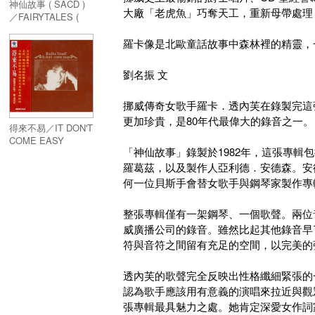
神仙故事 ( SACD )
大廠「老虎魚」巧奪天工，重新母帶處理
／FAIRYTALES (
SACD )
羅卡像是北歐童話故事中森林裡的精靈，
劉名振 文
挪威傳奇女歌手羅卡．透內芙在錄製完這
更加珍貴，是80年代最偉大的錄音之一。
得來不易／IT DON'T
COME EASY
「神仙故事」錄製於1982年，這張專
羅葛茲，以及製作人亞利德．安德森。安
何一位貝斯手會替女歌手與鋼琴家製作專
整張專輯僅有一架鋼琴、一個歌聲。兩位音樂家在
威廣播公司的錄音。雖然比起其他錄音早
符與音符之間留有充足的空間，以完美的
透內芙的歌聲完全反映出性格纖細緊張的
認為歌手應該用有意義的演唱來拉近與觀
張專輯最具魅力之處。她肯定深愛女作詞