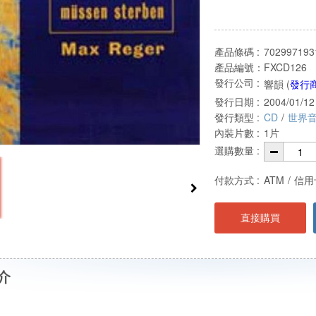
產品條碼 :
702997193
產品編號：
FXCD126
發行公司 :
響韻 (
發行
發行日期 :
2004/01/12
發行類型 :
CD
/
世界
內裝片數 :
1片
選購數量 :
付款方式 :
ATM
/
信用
直接購買
介