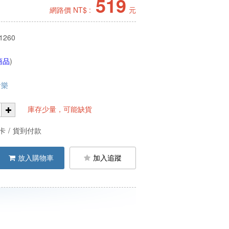
519
網路價 NT$ :
元
1260
商品
)
音樂
庫存少量，可能缺貨
卡
/
貨到付款
放入購物車
加入追蹤