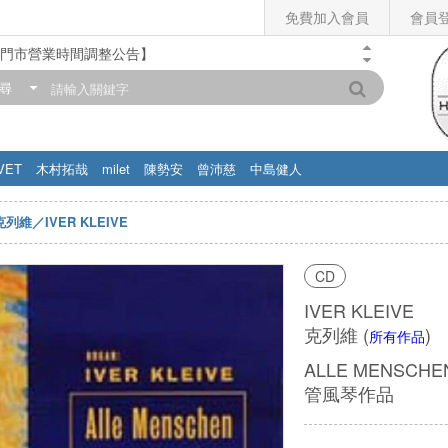
免費加入會員
會員
假造來電顯示的詐騙電話！
門市營業時間調整公告】
滿200元，即享免運優惠!! 詳情>>
尋
VET
木村拓哉
milet
陳勢安
曾沛慈
中島健人
克列維／IVER KLEIVE
CD
IVER KLEIVE
克列維
(
)
所有作品
ALLE MENSCHE
管風琴作品