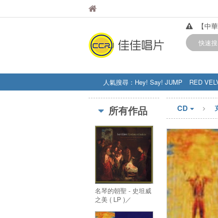
佳佳唱片
請提防
佳佳唱片
【中華
訂購金額
快速搜
人氣搜尋：
Hey! Say! JUMP
RED VEL
STRAY KIDS
盧廣仲
周杰伦
CD
所有作品
名琴的朝聖 - 史坦威
之美 ( LP )／
HYRDENES
TILBEDELSE ( LP )