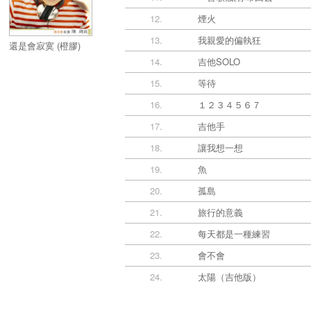
12.
煙火
13.
我親愛的偏執狂
還是會寂寞 (橙膠)
14.
吉他SOLO
15.
等待
16.
１２３４５６７
17.
吉他手
18.
讓我想一想
19.
魚
20.
孤島
21.
旅行的意義
22.
每天都是一種練習
23.
會不會
24.
太陽（吉他版）