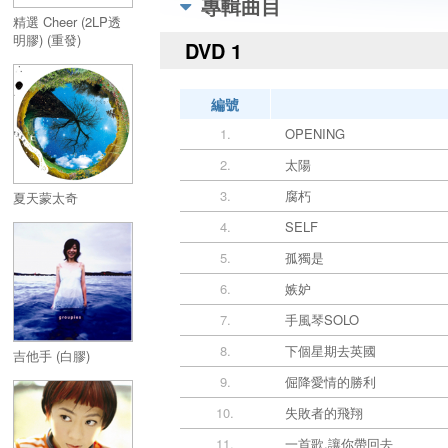
專輯曲目
精選 Cheer (2LP透
明膠) (重發)
DVD 1
編號
1.
OPENING
2.
太陽
3.
腐朽
夏天蒙太奇
4.
SELF
5.
孤獨是
6.
嫉妒
7.
手風琴SOLO
8.
下個星期去英國
吉他手 (白膠)
9.
倔降愛情的勝利
10.
失敗者的飛翔
11.
一首歌,讓你帶回去