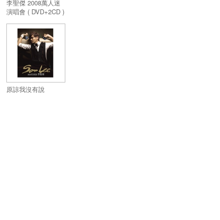
李聖傑 2008萬人迷
演唱會 ( DVD+2CD )
痴心典藏版 3區
原諒我沒有說