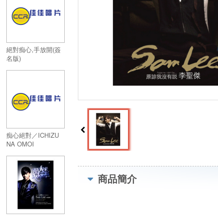
絕對痴心,手放開(簽
名版)
痴心絕對／ICHIZU
NA OMOI
商品簡介