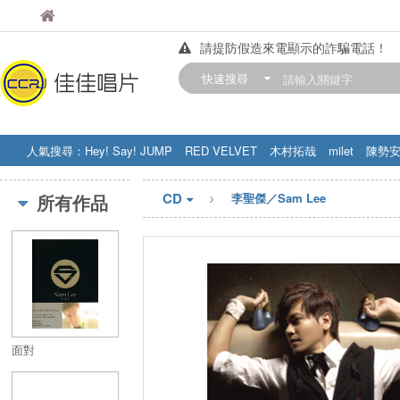
佳佳唱片
佳佳唱片
請提防假造來電顯示的詐騙電話！
【中華門市營業時間調整公告】
快速搜尋
訂購金額滿200元，即享免運優惠!! 詳
人氣搜尋：
Hey! Say! JUMP
RED VELVET
木村拓哉
milet
陳勢
STRAY KIDS
盧廣仲
周杰伦
CD
所有作品
李聖傑／Sam Lee
面對