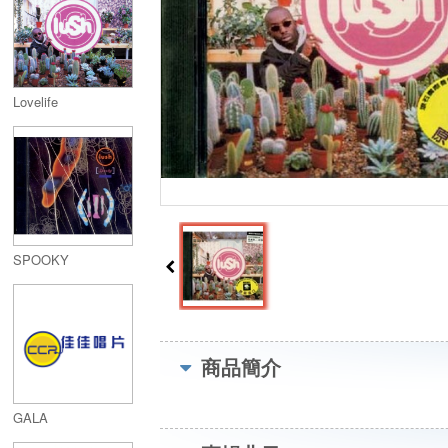
Lovelife
SPOOKY
商品簡介
GALA