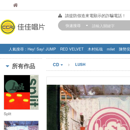
佳佳唱片
佳佳唱片
請提防假造來電顯示的詐騙電話！
【中華門市營業時間調整公告】
快速搜尋
訂購金額滿200元，即享免運優惠!! 詳
人氣搜尋：
Hey! Say! JUMP
RED VELVET
木村拓哉
milet
陳勢
STRAY KIDS
盧廣仲
周杰伦
CD
所有作品
LUSH
Split