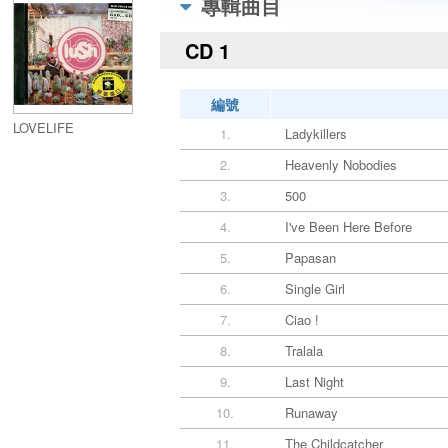
專輯曲目
CD 1
編號
LOVELIFE
1.
Ladykillers
2.
Heavenly Nobodies
3.
500
4.
I've Been Here Before
5.
Papasan
6.
Single Girl
7.
Ciao !
8.
Tralala
9.
Last Night
10.
Runaway
11.
The Childcatcher