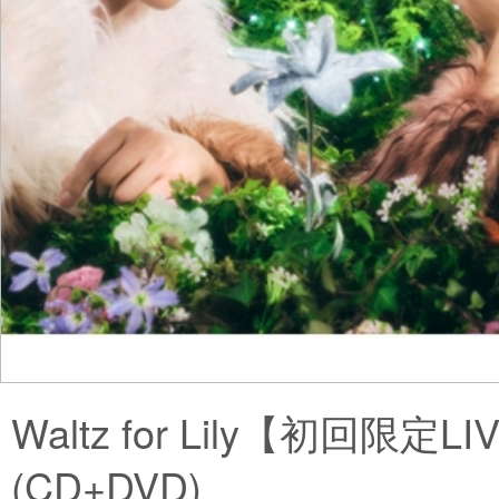
Waltz for Lily【初回限定L
(CD+DVD)