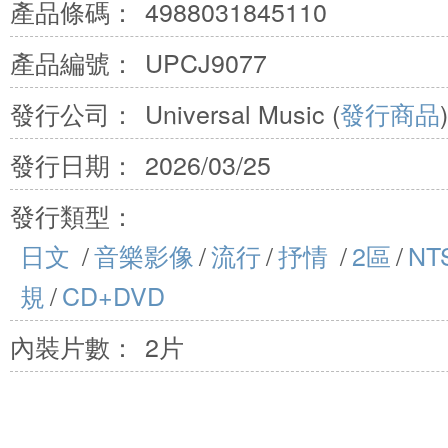
產品條碼：
4988031845110
產品編號：
UPCJ9077
發行公司：
Universal Music (
發行商品
)
發行日期：
2026/03/25
發行類型：
日文
/
音樂影像
/
流行
/
抒情
/
2區
/
NT
規
/
CD+DVD
內裝片數：
2片