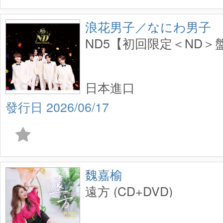
浪花男子／なにわ男子
ND5【初回限定＜ND＞盤】
日本進口
2026/06/17
魏嘉榆
遠方 (CD+DVD)