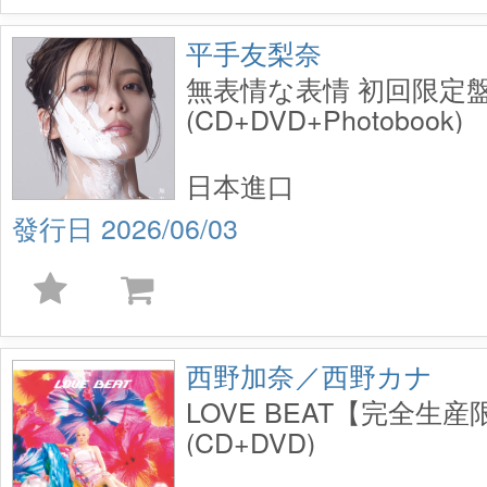
平手友梨奈
無表情な表情 初回限定盤
(CD+DVD+Photobook)
日本進口
2026/06/03
西野加奈／西野カナ
LOVE BEAT【完全生
(CD+DVD)