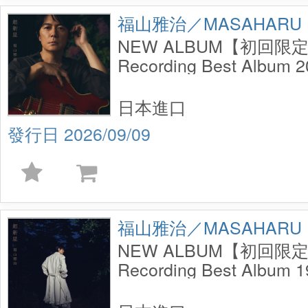
福山雅治／MASAHARU 
NEW ALBUM【初回限
Recording Best Album
(2CD+DVD)
日本進口
2026/09/09
福山雅治／MASAHARU 
NEW ALBUM【初回限
Recording Best Album
(2CD+DVD)