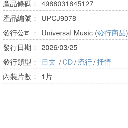
產品條碼：
4988031845127
產品編號：
UPCJ9078
發行公司：
Universal Music (
發行商品
)
發行日期：
2026/03/25
發行類型：
日文
/
CD
/
流行
/
抒情
內裝片數：
1片