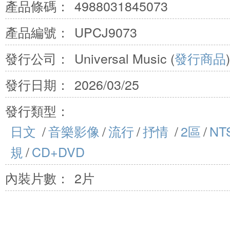
產品條碼：
4988031845073
產品編號：
UPCJ9073
發行公司：
Universal Music (
發行商品
)
發行日期：
2026/03/25
發行類型：
日文
/
音樂影像
/
流行
/
抒情
/
2區
/
NT
規
/
CD+DVD
內裝片數：
2片