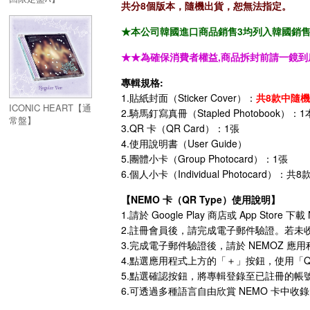
共分8個版本，隨機出貨，恕無法指定。
★本公司韓國進口商品銷售3均列入韓國銷售「HA
★★為確保消費者權益,商品拆封前請一鏡到
專輯規格:
1.貼紙封面（Sticker Cover）：
共8款中隨機
ICONIC HEART【通
2.
騎馬釘寫真冊（Stapled Photobook）：1本 
常盤】
3.QR 卡（QR Card）：1張
4.使用說明書（User Guide）
5.團體小卡（Group Photocard）：1張
6.個人小卡（Individual Photocard）：
【NEMO 卡（QR Type）使用說明】
1.請於 Google Play 商店或 App Store 
2.註冊會員後，請完成電子郵件驗證。若未
3.完成電子郵件驗證後，請於 NEMOZ 
4.點選應用程式上方的「＋」按鈕，使用「QR
5.點選確認按鈕，將專輯登錄至已註冊的帳
6.可透過多種語言自由欣賞 NEMO 卡中收