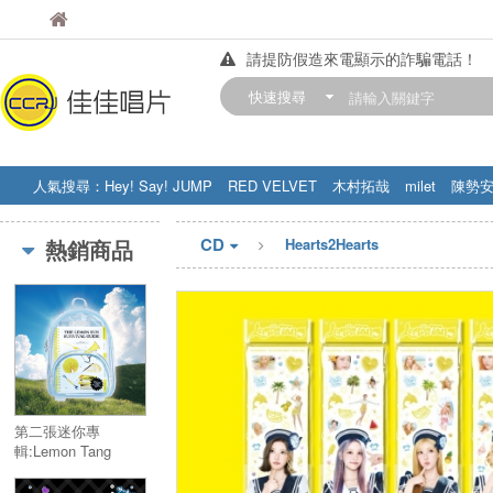
佳佳唱片
佳佳唱片
請提防假造來電顯示的詐騙電話！
【中華門市營業時間調整公告】
快速搜尋
訂購金額滿200元，即享免運優惠!! 詳
人氣搜尋：
Hey! Say! JUMP
RED VELVET
木村拓哉
milet
陳勢
STRAY KIDS
盧廣仲
周杰伦
CD
熱銷商品
Hearts2Hearts
第二張迷你專
輯:Lemon Tang
(Summer Kit Ver.)
(限量版)／2nd Mini