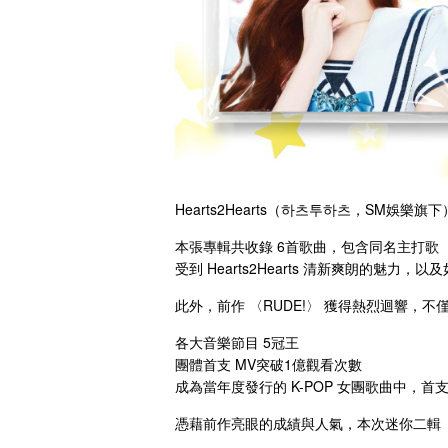
Hearts2Hearts（하츠투하츠，SM娛樂旗
本張專輯共收錄 6首歌曲，包含同名主打歌 〈
受到 Hearts2Hearts 清新爽朗的魅
此外，前作 〈RUDE!〉 獲得熱烈迴響，
各大音樂節目 5冠王
團體首支 MV突破1億觀看次數
成為當年度發行的 K-POP 女團歌曲中，首支於
憑藉前作亮眼的成績與人氣，本次迷你二輯《L