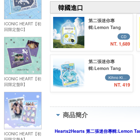
韓國進口
第二張迷你專
ICONIC HEART【初
輯:Lemon Tang
回限定盤C】
(Summer Kit Ver.)
CD
(限量版)／2nd Mini
NT. 1,689
Album:Lemon
Tang (Summer Kit
第二張迷你專
Ver.) (Limited
輯:Lemon Tang
Edition)
(Keyring Ver.)
Kihno Kit 智能卡 (Smart Music Card)
ICONIC HEART【初
(Smart Album)／
NT. 419
回限定盤B】
2nd Mini
Album:Lemon
Tang (Keyring
Ver.)(Smart Album)
商品簡介
Hearts2Hearts 第二張迷你專輯:Lemon Tang (
ICONIC HEART【初
回限定盤A】