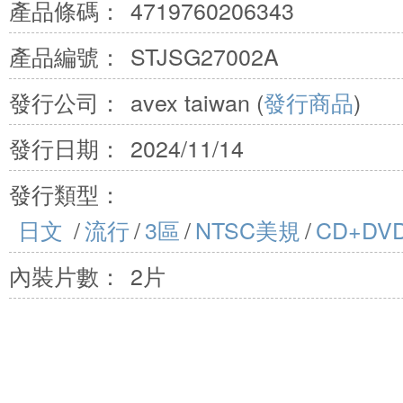
產品條碼：
4719760206343
產品編號：
STJSG27002A
發行公司：
avex taiwan (
發行商品
)
發行日期：
2024/11/14
發行類型：
日文
/
流行
/
3區
/
NTSC美規
/
CD+DV
內裝片數：
2片