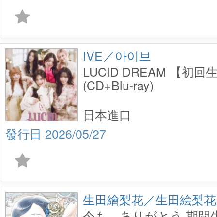
IVE／아이브
LUCID DREAM 【初
(CD+Blu-ray)
日本進口
2026/05/27
生田繪梨花／生田絵梨花
今も、ありがとう 期間