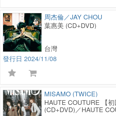
周杰倫／JAY CHOU
葉惠美 (CD+DVD)
台灣
2024/11/08
MISAMO (TWICE)
HAUTE COUTURE 
(CD+DVD)／HAUTE 