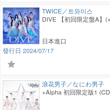
TWICE／트와이스
DIVE 【初回限定盤A】(+
日本進口
2024/07/17
浪花男子／なにわ男子
+Alpha 初回限定版1 (C