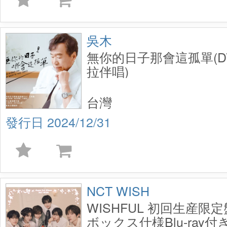
吳木
無你的日子那會這孤單(D
拉伴唱)
台灣
2024/12/31
NCT WISH
WISHFUL 初回生産限
ボックス仕様Blu-ray付き