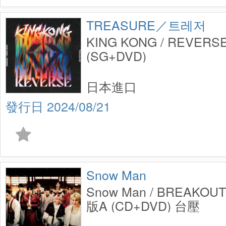
TREASURE／트레저
KING KONG / REVE
(SG+DVD)
日本進口
2024/08/21
Snow Man
Snow Man / BREAKO
版A (CD+DVD) 台壓