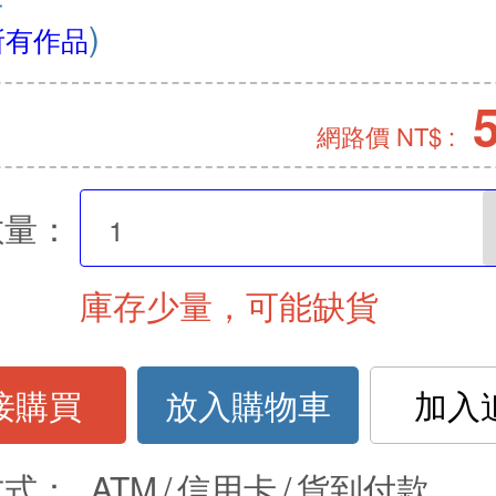
)
所有作品
網路價 NT$ :
數量：
庫存少量，可能缺貨
接購買
放入購物車
加入
方式：
ATM
/
信用卡
/
貨到付款