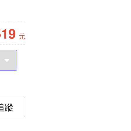
519
元
追蹤