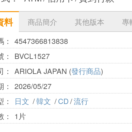
資料
商品簡介
其他版本
專
碼：
4547366813838
號：
BVCL1527
司：
ARIOLA JAPAN (
發行商品
)
期：
2026/05/27
型：
日文
/
韓文
/
CD
/
流行
數：
1片