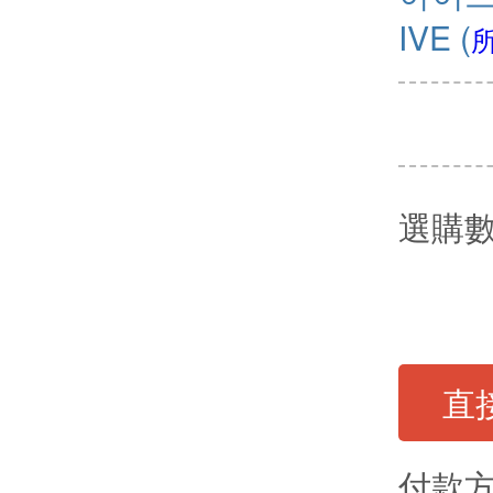
IVE
(
選購
直
付款