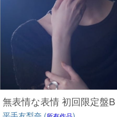
無表情な表情 初回限定盤B (
平手友梨奈
(
)
所有作品