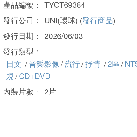
產品編號：
TYCT69384
發行公司：
UNI(環球) (
發行商品
)
發行日期：
2026/06/03
發行類型：
日文
/
音樂影像
/
流行
/
抒情
/
2區
/
NT
規
/
CD+DVD
內裝片數：
2片