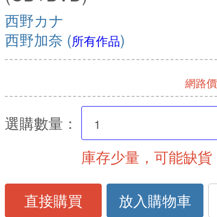
西野カナ
西野加奈
(
)
所有作品
網路價 
選購數量：
庫存少量，可能缺貨
直接購買
放入購物車