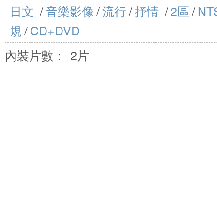
日文
/
音樂影像
/
流行
/
抒情
/
2區
/
NT
規
/
CD+DVD
內裝片數：
2片