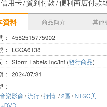
信用卡
/
貨到付款
/
便利商店付款
本資料
商品簡介
其他
碼：
4582515775902
號：
LCCA6138
司：
Storm Labels Inc/inf (
發行商品
)
期：
2024/07/31
型：
音樂影像
/
流行
/
抒情
/
2區
/
NTSC美
D+DVD