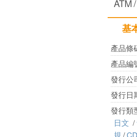
ATM
/
基
產品條
產品編
發行公
發行日
發行類
日文
/
規
/
C