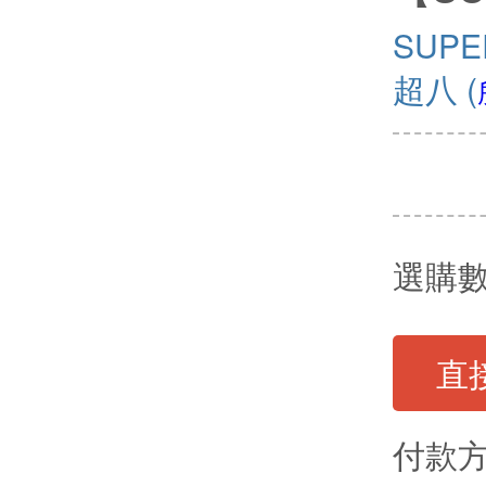
SUPE
超八
(
選購
直
付款