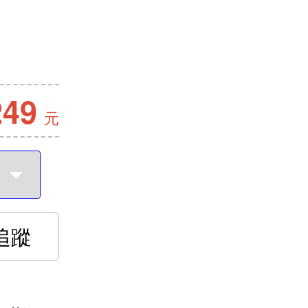
249
元
追蹤