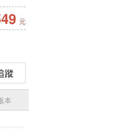
549
元
追蹤
版本