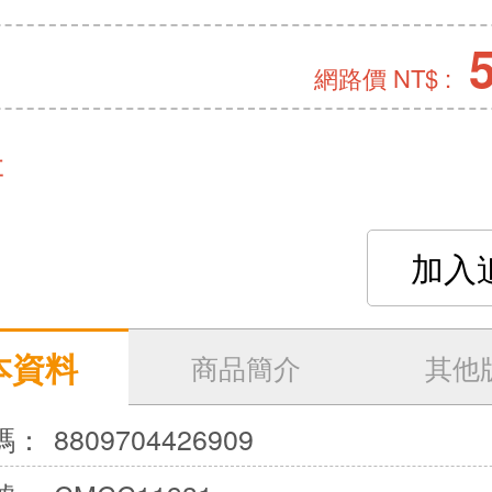
網路價 NT$ :
存
加入
本資料
商品簡介
其他
碼：
8809704426909