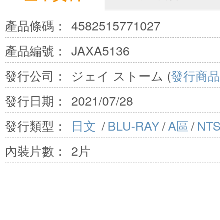
產品條碼：
4582515771027
產品編號：
JAXA5136
發行公司：
ジェイ ストーム (
發行商品
發行日期：
2021/07/28
發行類型：
日文
/
BLU-RAY
/
A區
/
NT
內裝片數：
2片