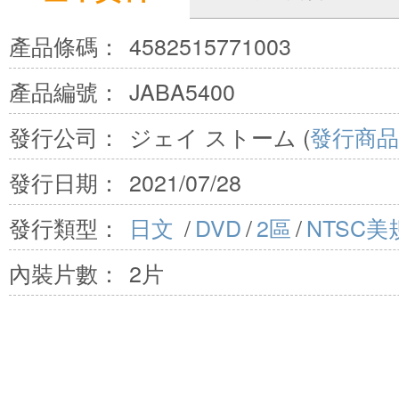
產品條碼：
4582515771003
產品編號：
JABA5400
發行公司：
ジェイ ストーム (
發行商品
發行日期：
2021/07/28
發行類型：
日文
/
DVD
/
2區
/
NTSC美
內裝片數：
2片