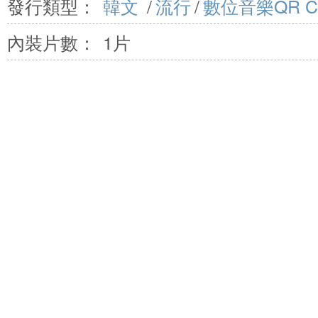
發行類型：
韓文
/
流行
/
數位音樂QR C
內裝片數：
1片