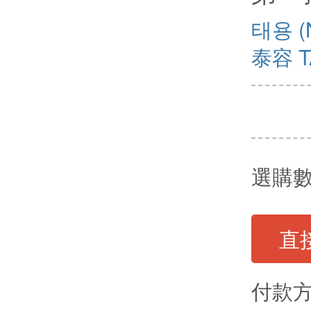
태용 (
泰容 T
選購
直
付款