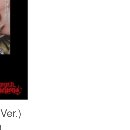
er.)
)