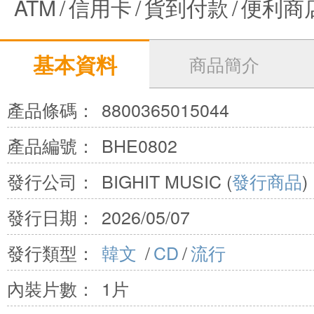
ATM
/
信用卡
/
貨到付款
/
便利商
基本資料
商品簡介
產品條碼：
8800365015044
產品編號：
BHE0802
發行公司：
BIGHIT MUSIC (
發行商品
)
發行日期：
2026/05/07
發行類型：
韓文
/
CD
/
流行
內裝片數：
1片