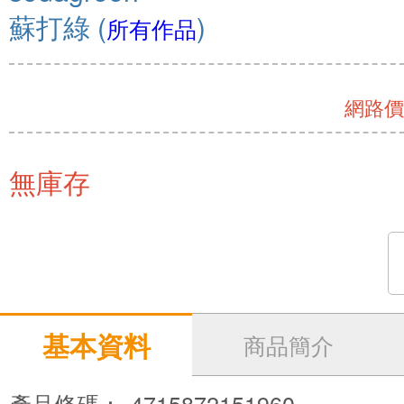
蘇打綠
(
)
所有作品
網路價 
無庫存
基本資料
商品簡介
產品條碼：
4715872151960