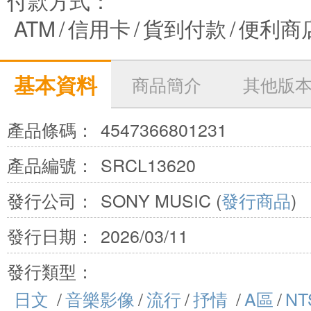
付款方式：
ATM
/
信用卡
/
貨到付款
/
便利商
基本資料
商品簡介
其他版
產品條碼：
4547366801231
產品編號：
SRCL13620
發行公司：
SONY MUSIC (
發行商品
)
發行日期：
2026/03/11
發行類型：
日文
/
音樂影像
/
流行
/
抒情
/
A區
/
NT