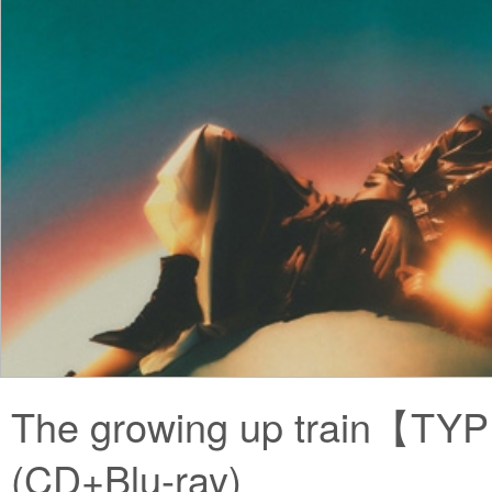
The growing up train【TY
(CD+Blu-ray)