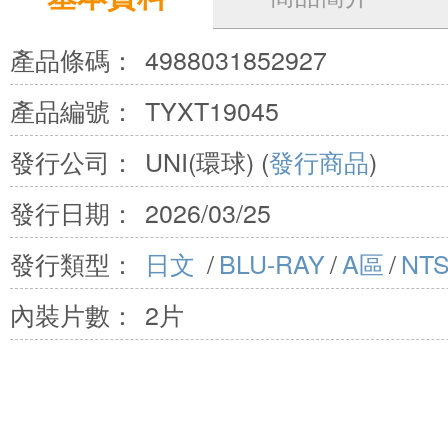
產品條碼：
4988031852927
產品編號：
TYXT19045
發行公司：
UNI(環球) (
發行商品
)
發行日期：
2026/03/25
發行類型：
日文
/
BLU-RAY
/
A區
/
NT
內裝片數：
2片