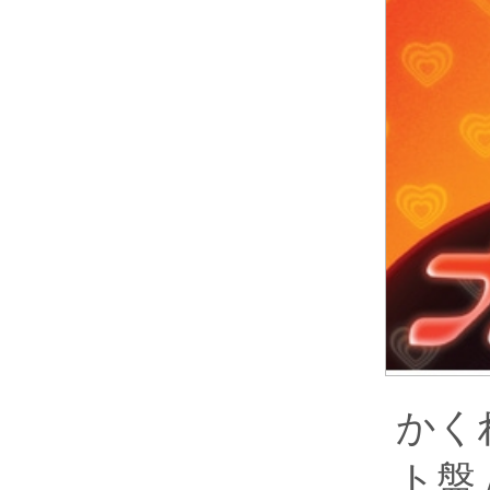
かく
ト盤 