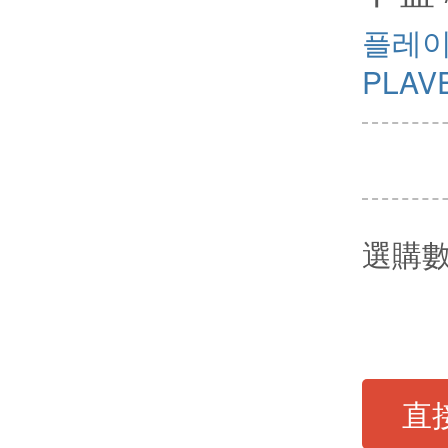
플레
PLAV
選購
直