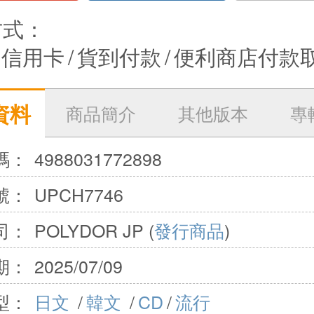
方式：
信用卡
/
貨到付款
/
便利商店付款
資料
商品簡介
其他版本
專
碼：
4988031772898
號：
UPCH7746
司：
POLYDOR JP (
發行商品
)
期：
2025/07/09
型：
日文
/
韓文
/
CD
/
流行