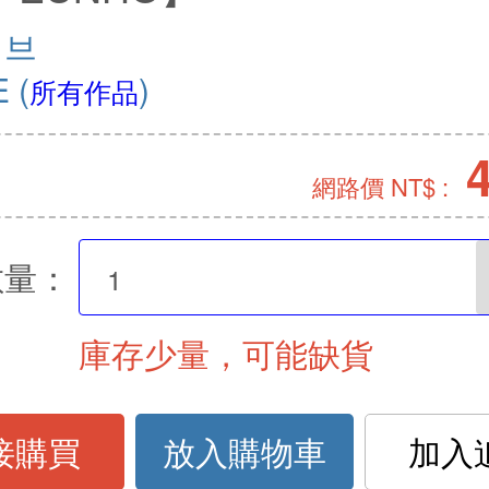
이브
E
(
)
所有作品
網路價 NT$ :
數量：
庫存少量，可能缺貨
接購買
放入購物車
加入