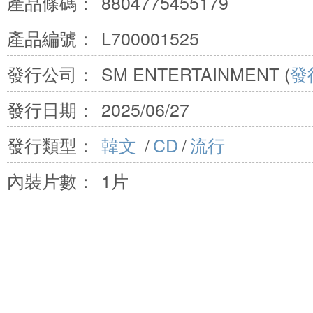
產品條碼：
8804775455179
產品編號：
L700001525
發行公司：
SM ENTERTAINMENT (
發
發行日期：
2025/06/27
發行類型：
韓文
/
CD
/
流行
內裝片數：
1片