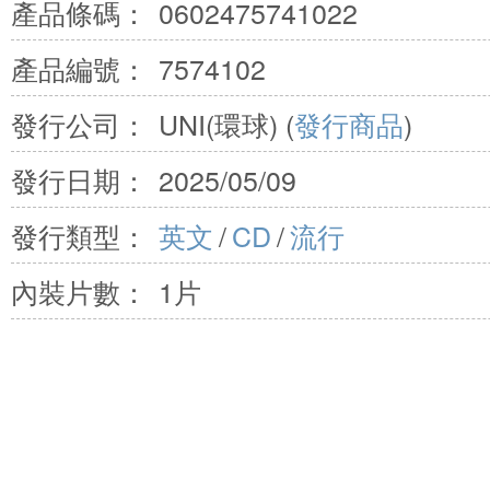
產品條碼：
0602475741022
產品編號：
7574102
發行公司：
UNI(環球) (
發行商品
)
發行日期：
2025/05/09
發行類型：
英文
/
CD
/
流行
內裝片數：
1片