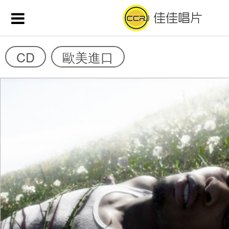
CD
歐美進口