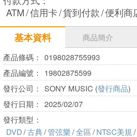
付款方式：
ATM
/
信用卡
/
貨到付款
/
便利商
基本資料
商品簡介
產品條碼：
0198028755993
產品編號：
19802875599
發行公司：
SONY MUSIC (
發行商品
)
發行日期：
2025/02/07
發行類型：
DVD
/
古典
/
管弦樂
/
全區
/
NTSC美規
/