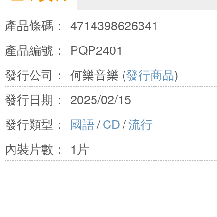
產品條碼：
4714398626341
產品編號：
PQP2401
發行公司：
何樂音樂 (
發行商品
)
發行日期：
2025/02/15
發行類型：
國語
/
CD
/
流行
內裝片數：
1片