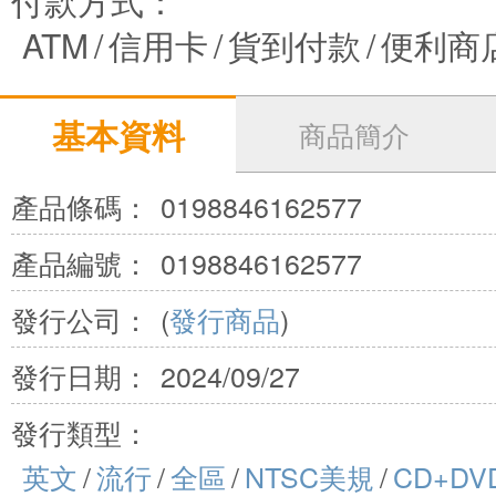
付款方式：
ATM
/
信用卡
/
貨到付款
/
便利商
基本資料
商品簡介
產品條碼：
0198846162577
產品編號：
0198846162577
發行公司：
(
發行商品
)
發行日期：
2024/09/27
發行類型：
英文
/
流行
/
全區
/
NTSC美規
/
CD+DV