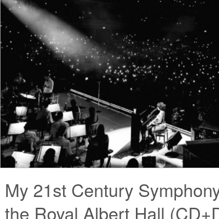
My 21st Century Symphony 
the Royal Albert Hall (CD