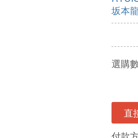
坂本
選購
直
付款