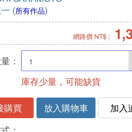
龍一
(
)
所有作品
1,
網路價 NT$ :
數量：
庫存少量，可能缺貨
接購買
放入購物車
加入
方式：