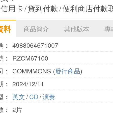
信用卡
/
貨到付款
/
便利商店付款
資料
商品簡介
其他版本
專
碼：
4988064671007
號：
RZCM67100
司：
COMMMONS (
發行商品
)
期：
2024/12/11
型：
英文
/
CD
/
演奏
數：
2片