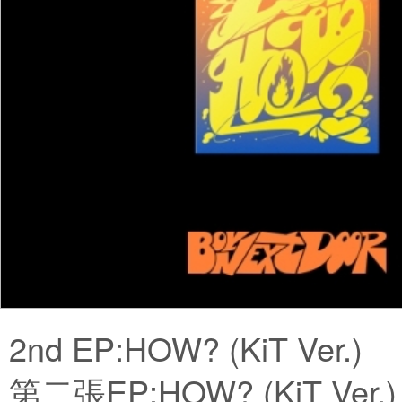
2nd EP:HOW? (KiT Ver.)
第二張EP:HOW? (KiT Ver.)