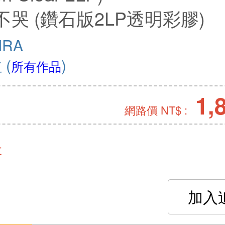
不哭 (鑽石版2LP透明彩膠)
IRA
拉
(
)
所有作品
1,
網路價 NT$ :
存
加入