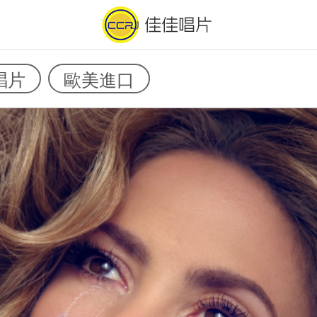
唱片
歐美進口