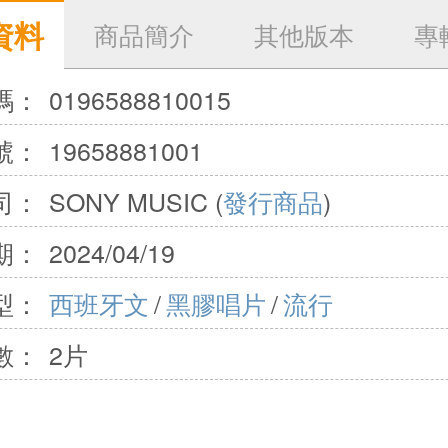
資料
商品簡介
其他版本
專
碼：
0196588810015
號：
19658881001
司：
SONY MUSIC (
發行商品
)
期：
2024/04/19
型：
西班牙文
/
黑膠唱片
/
流行
數：
2片