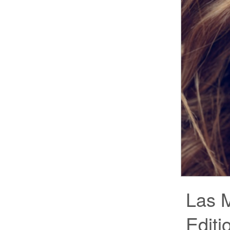
Las 
Editi