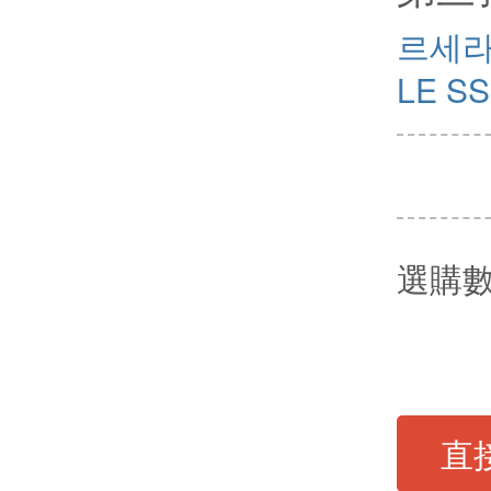
르세
LE S
選購
直