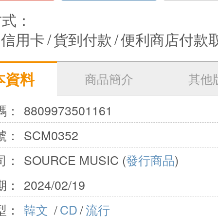
方式：
信用卡
/
貨到付款
/
便利商店付款
本資料
商品簡介
其他
碼：
8809973501161
號：
SCM0352
司：
SOURCE MUSIC (
發行商品
)
期：
2024/02/19
型：
韓文
/
CD
/
流行