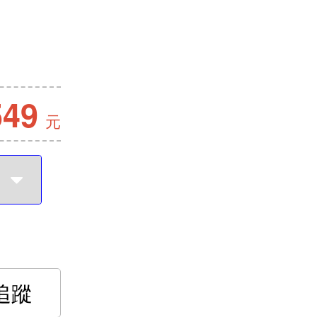
549
元
追蹤