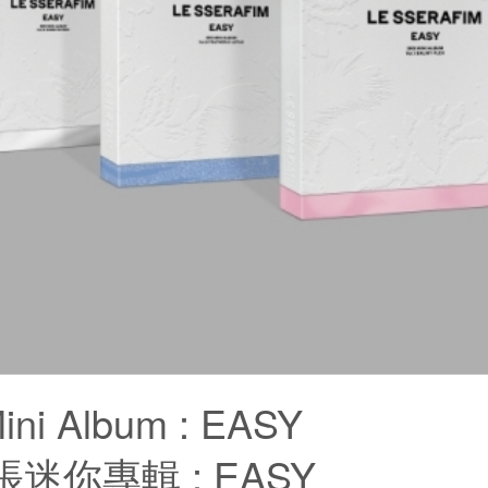
Mini Album : EASY
迷你專輯 : EASY