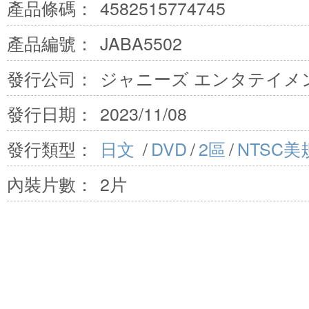
產品條碼：
4582515774745
產品編號：
JABA5502
發行公司：
ジャニーズ エンタテイメン
發行日期：
2023/11/08
發行類型：
日文
/
DVD
/
2區
/
NTSC美
內裝片數：
2片