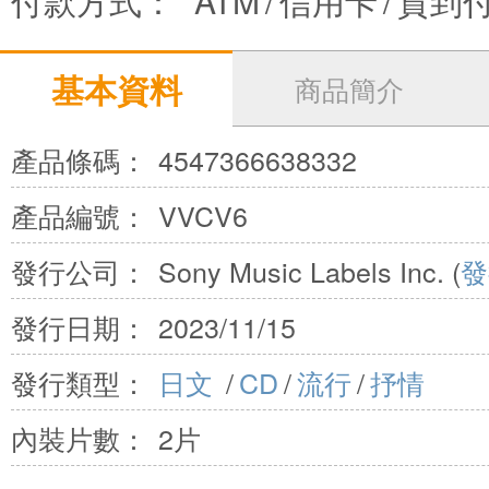
付款方式：
ATM
/
信用卡
/
貨到
基本資料
商品簡介
產品條碼：
4547366638332
產品編號：
VVCV6
發行公司：
Sony Music Labels Inc. (
發
發行日期：
2023/11/15
發行類型：
日文
/
CD
/
流行
/
抒情
內裝片數：
2片