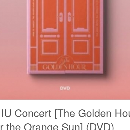
IU Concert [The Golden Hou
r the Orange Sun] (DVD)