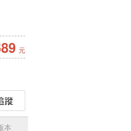
689
元
追蹤
版本