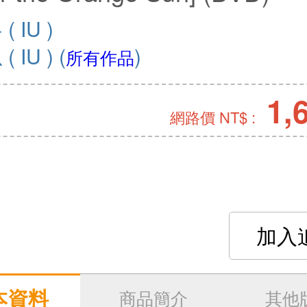
 IU )
 IU )
(
)
所有作品
1,
網路價 NT$ :
加入
本資料
商品簡介
其他