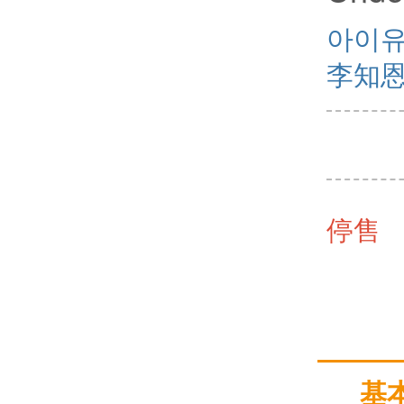
아이유 (
李知恩 (
停售
基