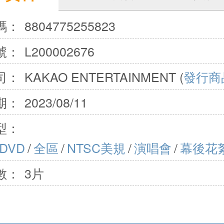
碼：
8804775255823
號：
L200002676
司：
KAKAO ENTERTAINMENT (
發行商
期：
2023/08/11
型：
DVD
/
全區
/
NTSC美規
/
演唱會
/
幕後花
數：
3片