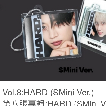
Vol.8:HARD (SMini Ver.)
第八張專輯:HARD (SMini Ve