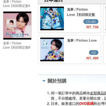
鬼事 / Fiction
Love【初回限定盤A
鬼事 / Fiction
: TVアニメ「逃げ上
手の若君」盤】
Love【初回限定盤
(CD+DVD)
A : TVアニメ「逃げ
CD+BD
上手の若君」盤】
NT. 739
(CD+Blu-ray)
鬼事 / Fiction Love
鬼事 / Fiction
Love【初回限定盤B
: 映画「ラブ≠コメデ
CD
ィ」盤】(CD+Blu-
NT. 489
ray)
關於預購
同一筆訂單中的商品將待
全部商品
貨，不分開處理。若要分開出貨，
日本、歐美進口的
DVD區碼
和台灣