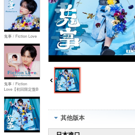
ト盤】(CD+Blu-ray)
鬼事 / Fiction Love
鬼事 / Fiction
Love【初回限定盤B
: 映画「ラブ≠コメデ
ィ」盤】(CD+DVD)
其他版本
日本進口