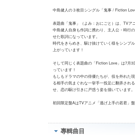
中島健人の３枚目シングル「鬼事 / Fiction
表題曲「鬼事」（よみ：おにごと）は、TVア
中島健人自身も作詞に携わり、主人公・時行の
せた歌詞になっています。
時代をきらめき、駆け抜けていく様をシンプル
上がっています！
そして同じく表題曲の「Fiction Love」
っています！
もしもドラマの中の俳優たちが、役を外れた現
る相手の気まぐれな一挙手一投足に翻弄される
せ、恋の駆け引きに戸惑う姿を描いています。
初回限定盤AはTVアニメ「逃げ上手の若君」
專輯曲目