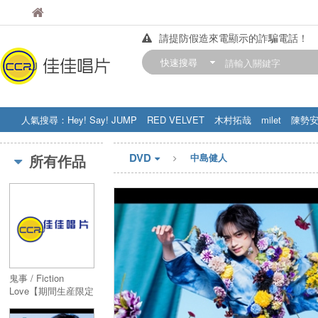
佳佳唱片
佳佳唱片
請提防假造來電顯示的詐騙電話！
【中華門市營業時間調整公告】
快速搜尋
訂購金額滿200元，即享免運優惠!! 詳
人氣搜尋：
Hey! Say! JUMP
RED VELVET
木村拓哉
milet
陳勢
STRAY KIDS
盧廣仲
周杰伦
DVD
所有作品
中島健人
鬼事 / Fiction
Love【期間生産限定
盤 : 「逃げ上手の若
君」アニメジャケッ