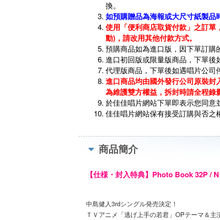
換。
如預購贈品為海報或大尺寸紙製品
使用「便利商店取貨付款」之訂單，
動)，請改用其他付款方式。
預購商品如為進口版，因下單訂購
進口初回版或限量版商品，下單後
代理版商品，下單後如遇唱片公司
進口商品均由國外發行公司原裝封入
為維護雙方權益，拆封時請全程錄
於佳佳唱片網站下單即表示您同意
佳佳唱片網站保有接受訂購與否之
商品簡介
【仕様・封入特典】Photo Book 32P /
中島健人3rdシングル発売決定！
ＴＶアニメ「逃げ上手の若君」OPテーマ＆主