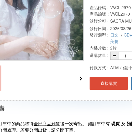
產品條碼 :
VVCL-2970
產品編號：
VVCL2970
發行公司 :
SACRA MUS
發行日期 :
2026/08/26
發行類型 :
日文
/
CD
美規
內裝片數 :
2片
選購數量 :
付款方式 :
ATM
/
信用
直接購買
購
訂單中的商品將待
全部商品到貨
後一次寄出。 如訂單中有
現貨
及
預
分開處理。若要分開出貨，請分開下單。