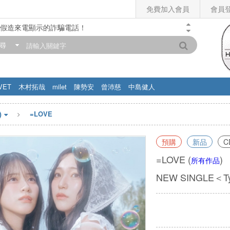
免費加入會員
會員
假造來電顯示的詐騙電話！
門市營業時間調整公告】
尋
滿200元，即享免運優惠!! 詳情>>
VET
木村拓哉
milet
陳勢安
曾沛慈
中島健人
)
=LOVE
預購
新品
C
=LOVE
(
)
所有作品
NEW SINGLE＜Typ