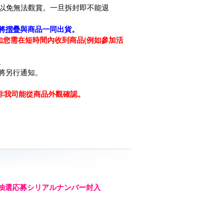
以免無法觀賞。一旦拆封即不能退
將
摺疊
與商品一同出貨。
如您需在短時間內收到商品(例如參加活
。
將另行通知。
，非我司能從商品外觀確認。
ント抽選応募シリアルナンバー封入