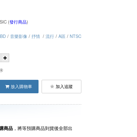
IC (
發行商品
)
+BD
/
音樂影像
/
抒情
/
流行
/
A區
/
NTSC
卡
放入購物車
加入追蹤
購商品
，將等預購商品到貨後全部出