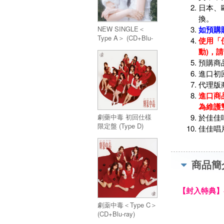
日本、
換。
NEW SINGLE＜
如預購
Type A＞ (CD+Blu-
使用「
ray)
動)，
預購商
進口初
代理版
進口商
為維護
劇藥中毒 初回仕樣
於佳佳
限定盤 (Type D)
佳佳唱
CD+BD
商品簡
【封入特典】
劇薬中毒＜Type C＞
(CD+Blu-ray)