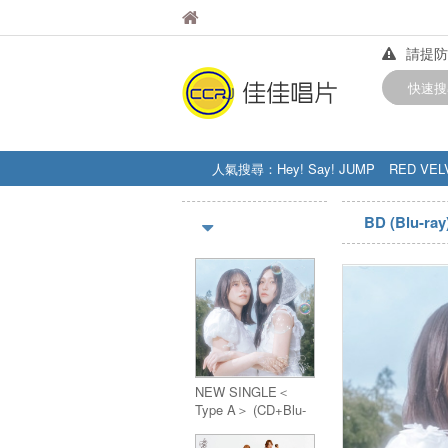
佳佳唱片
佳佳唱片
請提防
【中華
快速搜
訂購金額
人氣搜尋：
Hey! Say! JUMP
RED VEL
STRAY KIDS
盧廣仲
周杰伦
BD (Blu-ray
NEW SINGLE＜
Type A＞ (CD+Blu-
ray)