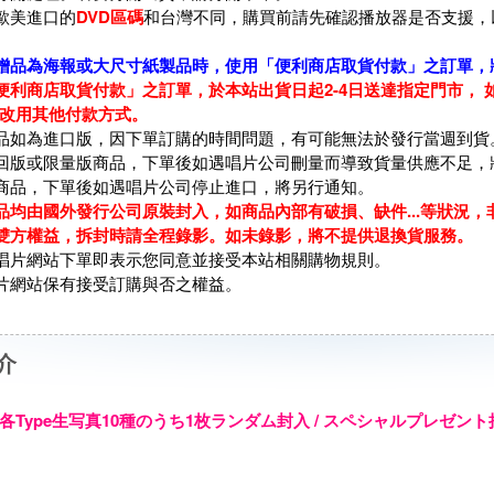
歐美進口的
DVD區碼
和台灣不同，購買前請先確認播放器是否支援，
贈品為海報或大尺寸紙製品時，使用「便利商店取貨付款」之訂單，
便利商店取貨付款」之訂單，於本站出貨日起2-4日送達指定門市，
請改用其他付款方式。
品如為進口版，因下單訂購的時間問題，有可能無法於發行當週到貨
回版或限量版商品，下單後如遇唱片公司刪量而導致貨量供應不足，
商品，下單後如遇唱片公司停止進口，將另行通知。
品均由國外發行公司原裝封入，如商品內部有破損、缺件...等狀況
雙方權益，拆封時請全程錄影。如未錄影，將不提供退換貨服務。
唱片網站下單即表示您同意並接受本站相關購物規則。
片網站保有接受訂購與否之權益。
介
各Type生写真10種のうち1枚ランダム封入 / スペシャルプレゼ