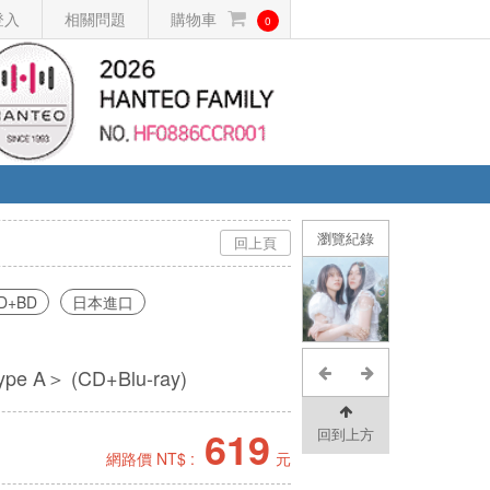
登入
相關問題
購物車
0
瀏覽紀錄
回上頁
D+BD
日本進口
e A＞ (CD+Blu-ray)
619
回到上方
網路價 NT$ :
元