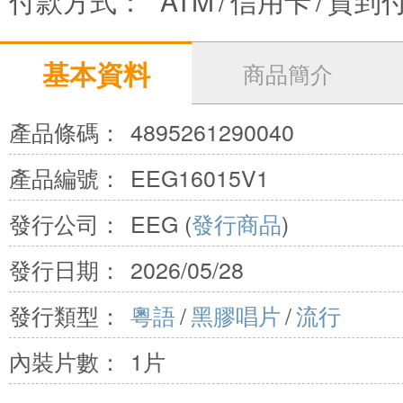
付款方式：
ATM
/
信用卡
/
貨到
基本資料
商品簡介
產品條碼：
4895261290040
產品編號：
EEG16015V1
發行公司：
EEG (
發行商品
)
發行日期：
2026/05/28
發行類型：
粵語
/
黑膠唱片
/
流行
內裝片數：
1片