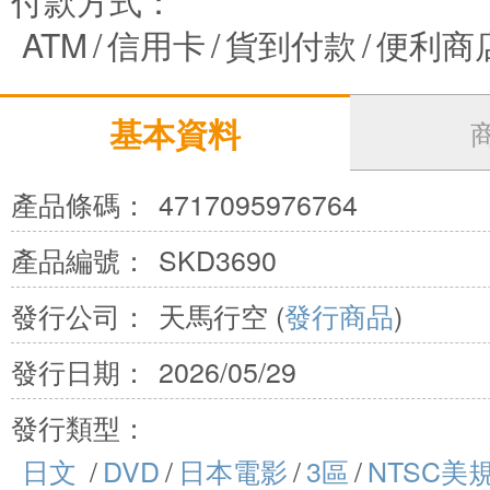
付款方式：
ATM
/
信用卡
/
貨到付款
/
便利商
基本資料
產品條碼：
4717095976764
產品編號：
SKD3690
發行公司：
天馬行空 (
發行商品
)
發行日期：
2026/05/29
發行類型：
日文
/
DVD
/
日本電影
/
3區
/
NTSC美