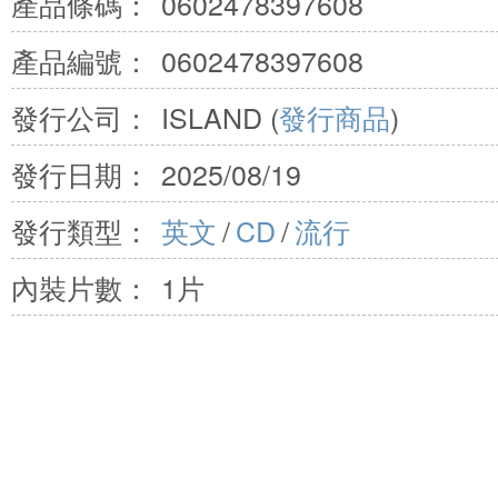
產品條碼：
0602478397608
產品編號：
0602478397608
發行公司：
ISLAND (
發行商品
)
發行日期：
2025/08/19
發行類型：
英文
/
CD
/
流行
內裝片數：
1片