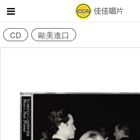
CD
歐美進口