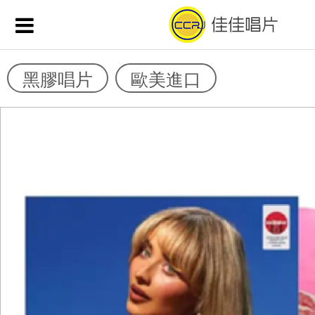
黑膠唱片
歐美進口