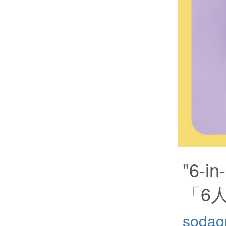
"6-in
「6
sodag