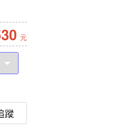
530
元
追蹤