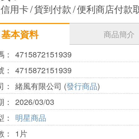
信用卡
/
貨到付款
/
便利商店付款
基本資料
商品簡介
碼：
4715872151939
號：
4715872151939
司：
緒風有限公司 (
發行商品
)
期：
2026/03/03
型：
明星商品
數：
1片