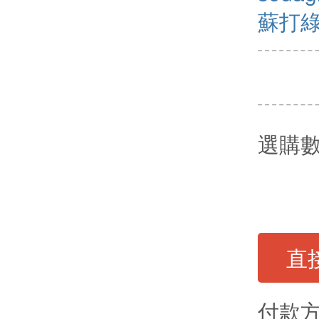
蘇打
選購
直
付款