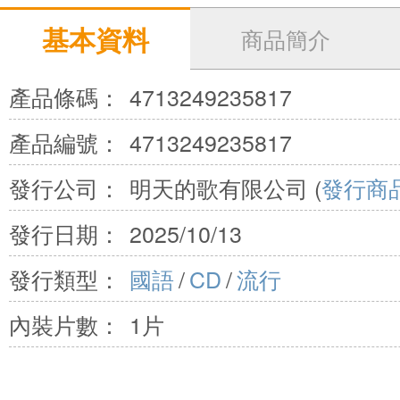
基本資料
商品簡介
產品條碼：
4713249235817
產品編號：
4713249235817
發行公司：
明天的歌有限公司 (
發行商
發行日期：
2025/10/13
發行類型：
國語
/
CD
/
流行
內裝片數：
1片