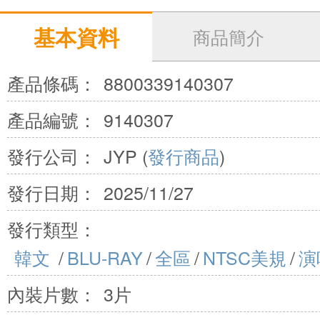
基本資料
商品簡介
產品條碼：
8800339140307
產品編號：
9140307
發行公司：
JYP (
發行商品
)
發行日期：
2025/11/27
發行類型：
韓文
/
BLU-RAY
/
全區
/
NTSC美規
/
演
內裝片數：
3片